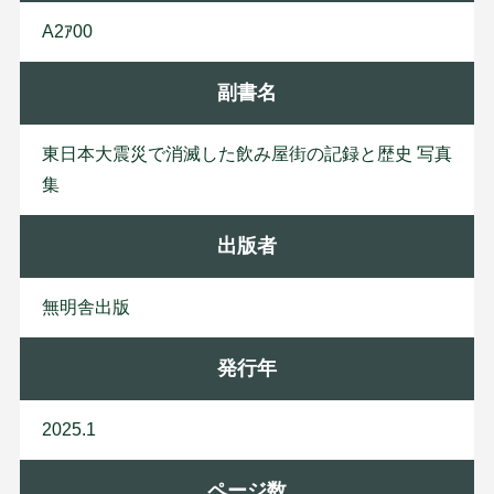
A2ｱ00
副書名
東日本大震災で消滅した飲み屋街の記録と歴史 写真
集
出版者
無
明
舎
出
版
発行年
2025.1
ページ数