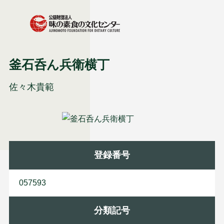
釜石呑ん兵衛横丁
佐々木貴範
登録番号
057593
分類記号