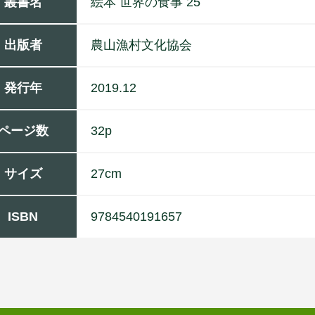
叢書名
絵本 世界の食事 25
出版者
農
山
漁
村
文
化
協
会
発行年
2019.12
ページ数
32p
サイズ
27cm
ISBN
9784540191657