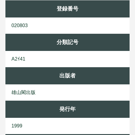
登録番号
020803
分類記号
A2ｲ41
出版者
雄
山
閣
出
版
発行年
1999