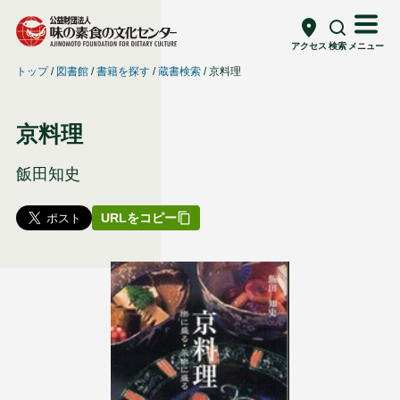
アクセス
検索
メニュー
トップ
図書館
書籍を探す
蔵書検索
京料理
京料理
飯田知史
URLをコピー