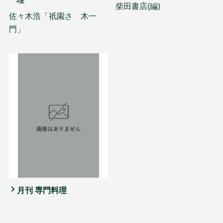
柴田書店(編)
佐々木浩「祇園さゝ木一
門」
月刊 専門料理