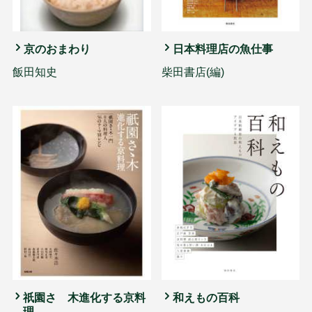
京のおまわり
日本料理店の魚仕事
飯田知史
柴田書店(編)
祇園さゝ木進化する京料
和えもの百科
理