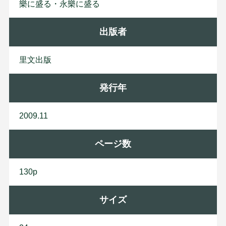
樂に盛る・永樂に盛る
出版者
里
文
出
版
発行年
2009.11
ページ数
130p
サイズ