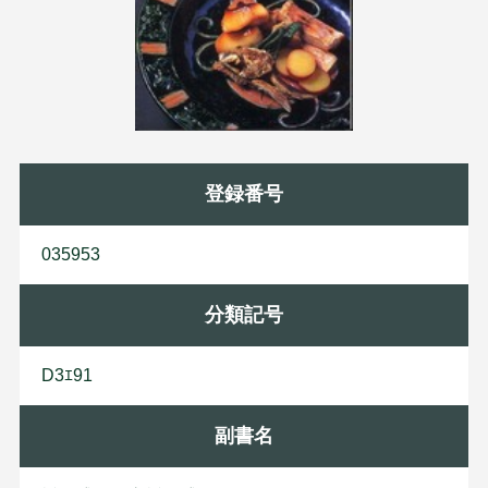
登録番号
035953
分類記号
D3ｴ91
副書名